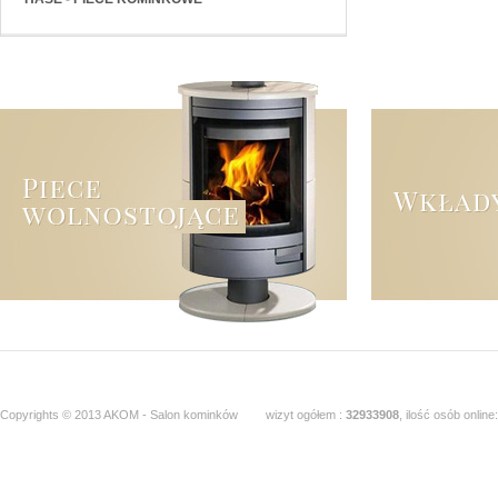
Copyrights © 2013 AKOM - Salon kominków
wizyt ogółem :
32933908
, ilość osób online