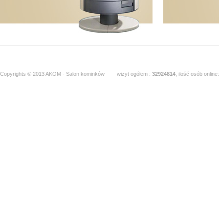
Copyrights © 2013 AKOM - Salon kominków
wizyt ogółem :
32924814
, ilość osób online