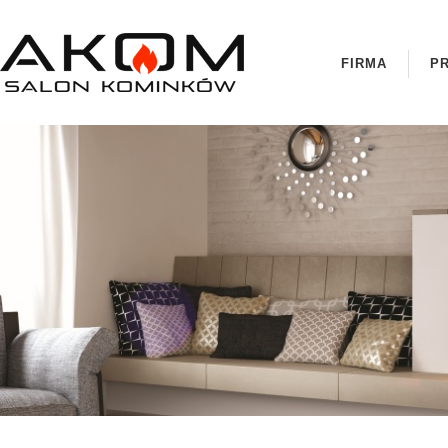
FIRMA
P