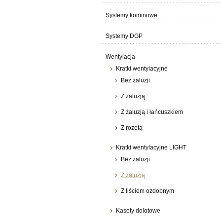
Systemy kominowe
Systemy DGP
Wentylacja
Kratki wentylacyjne
Bez żaluzji
Z żaluzją
Z żaluzją i łańcuszkiem
Z rozetą
Kratki wentylacyjne LIGHT
Bez żaluzji
Z żaluzją
Z liściem ozdobnym
Kasety dolotowe