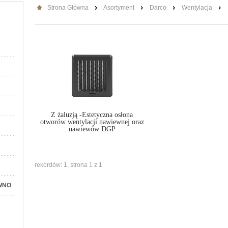
Strona Główna
Asortyment
Darco
Wentylacja
Z żaluzją -Estetyczna osłona
otworów wentylacji nawiewnej oraz
nawiewów DGP
rekordów: 1, strona 1 z 1
WNO