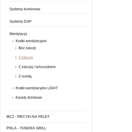
Systemy kominowe
Systemy DGP
Wentylacja
Kratki wentylacyjne
Bez żaluzji
Z żaluzją
Z żaluzją i łańcuszkiem
Z rozetą
Kratki wentylacyjne LIGHT
Kasety dolotowe
MCZ - PIECYKI NA PELET
PISLA - TUNDRA GRILL