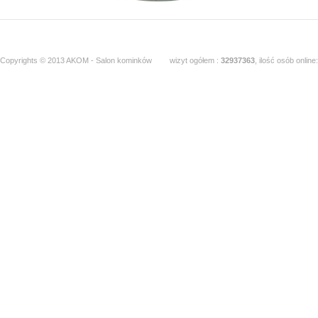
Copyrights © 2013 AKOM - Salon kominków
wizyt ogółem :
32937363
, ilość osób online