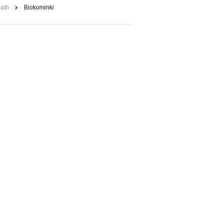
ath
Biokominki