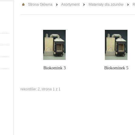
Strona Główna
Asortyment
Materiały dla zdunów
R
Biokomink 3
Biokominek 5
rekordów: 2, strona 1 z 1