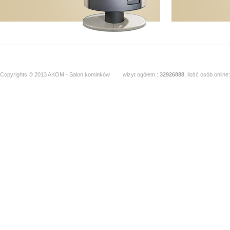
Copyrights © 2013 AKOM - Salon kominków
wizyt ogółem :
32926888
, ilość osób online