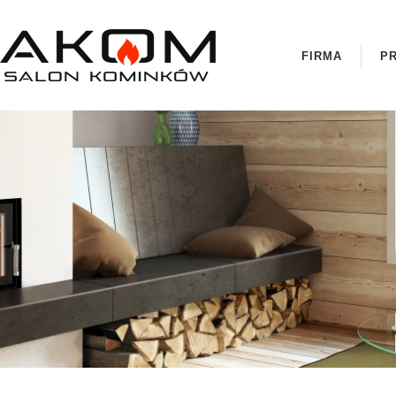
FIRMA
P