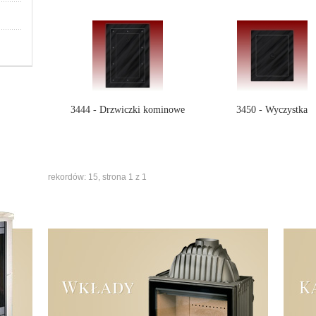
3444 - Drzwiczki kominowe
3450 - Wyczystka
rekordów: 15, strona 1 z 1