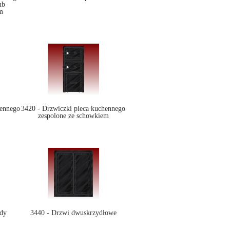
ub
m
hennego
3420 - Drzwiczki pieca kuchennego
zespolone ze schowkiem
dy
3440 - Drzwi dwuskrzydłowe