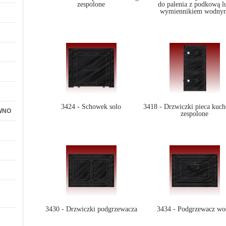
zespolone
do palenia z podkową l
wymiennikiem wodny
3424 - Schowek solo
3418 - Drzwiczki pieca kuc
WNO
zespolone
3430 - Drzwiczki podgrzewacza
3434 - Podgrzewacz wo