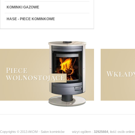
KOMINKI GAZOWE
HASE - PIECE KOMINKOWE
Copyrights © 2013 AKOM - Salon kominków
wizyt ogółem :
32925664
, ilość osób online