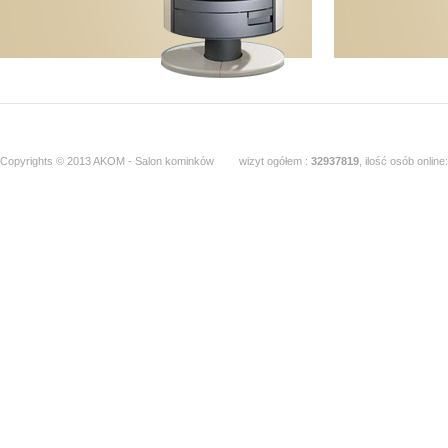
Copyrights © 2013 AKOM - Salon kominków
wizyt ogółem :
32937819
, ilość osób online