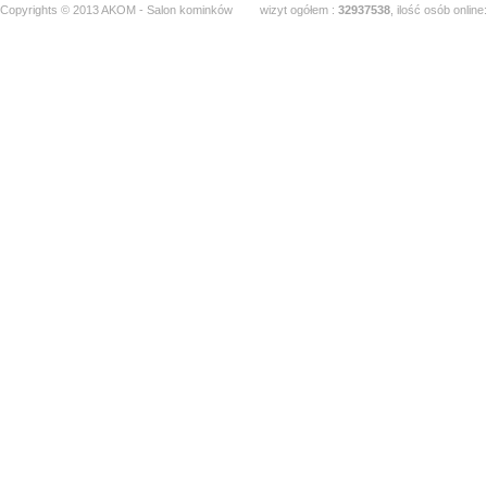
Copyrights © 2013 AKOM - Salon kominków
wizyt ogółem :
32937538
, ilość osób online