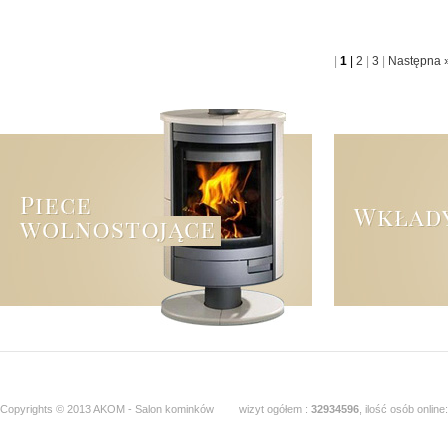
|
1
|
2
|
3
|
Następna 
Copyrights © 2013 AKOM - Salon kominków
wizyt ogółem :
32934596
, ilość osób online