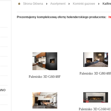
Strona Główna
Asortyment
Kominki gazowe
Kalfir
Pre­zen­tu­je­my kom­plek­so­wą ofer­tę ho­len­der­skie­go pro­du­cen­ta:
htt
Palenisko 3D G80/48
Palenisko 3D G60/48F
WNO
Palenisko 3D G160/41