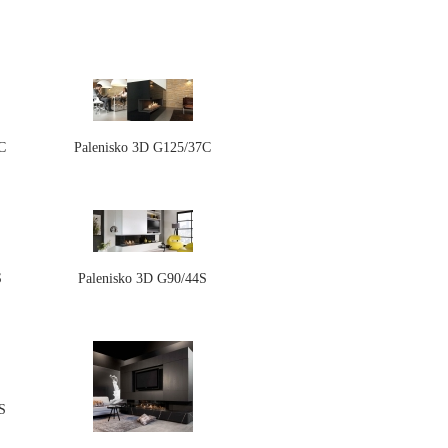
C
Palenisko 3D G125/37C
S
Palenisko 3D G90/44S
S