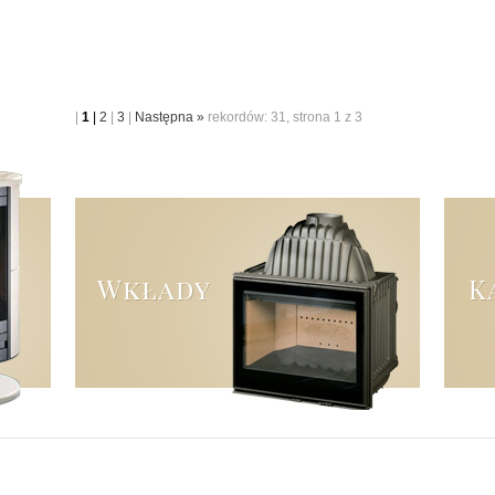
|
1
|
2
|
3
|
Następna »
rekordów: 31, strona 1 z 3