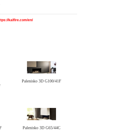
e
ps://kalfire.com/en/
Palenisko 3D G100/41F
F
F
Palenisko 3D G65/44C