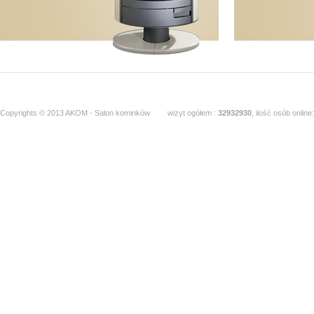
Copyrights © 2013 AKOM - Salon kominków
wizyt ogółem :
32932930
, ilość osób online