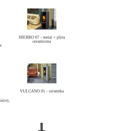
HIERRO 07 - metal + plyta
ceramiczna
a
VULCANO 01 - ceramika
ożce),