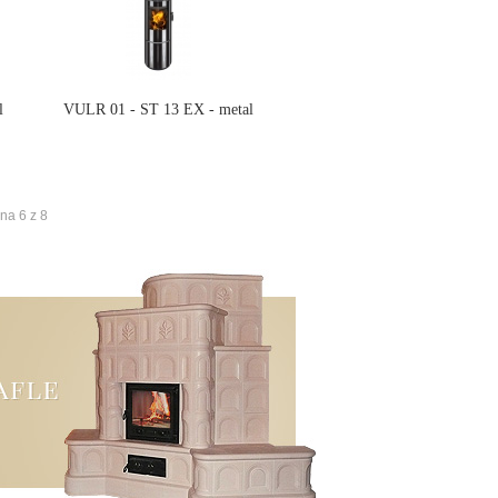
l
VULR 01 - ST 13 EX - metal
na 6 z 8