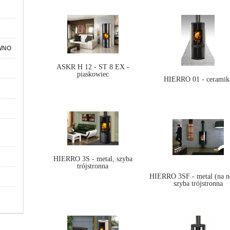
WNO
ASKR H 12 - ST 8 EX -
piaskowiec
HIERRO 01 - ceramik
HIERRO 3S - metal, szyba
trójstronna
HIERRO 3SF - metal (na n
szyba trójstronna