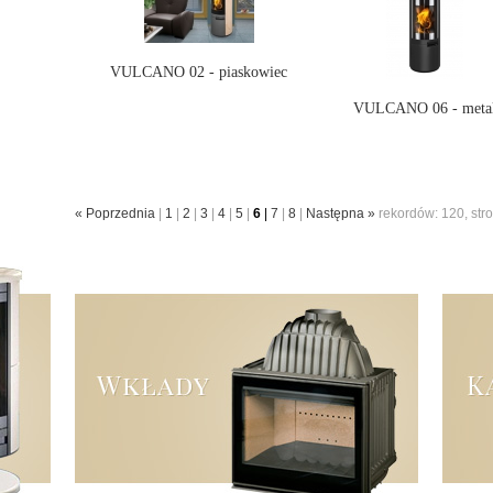
VULCANO 02 - piaskowiec
VULCANO 06 - meta
« Poprzednia
|
1
|
2
|
3
|
4
|
5
|
6
|
7
|
8
|
Następna »
rekordów: 120, stro