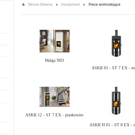
Strona Główna
Asortyment
Piece wolnostojące
Malga N03
ASKR 01 - ST 7 EX - me
ASKR 12 - ST 7 EX - piaskowiec
ASKR H 01 - ST 8 EX - m