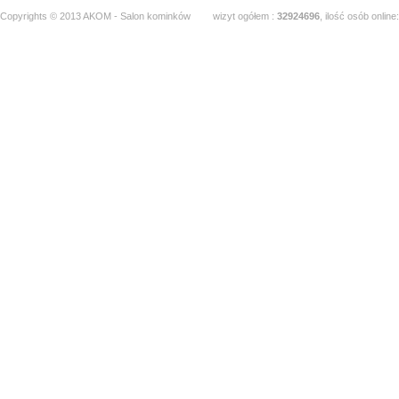
Copyrights © 2013 AKOM - Salon kominków
wizyt ogółem :
32924696
, ilość osób online