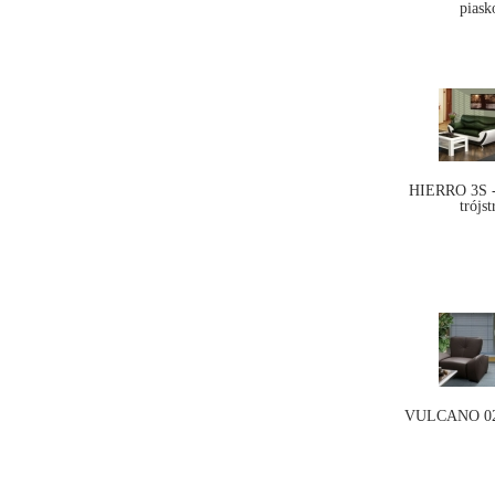
piask
HIERRO 3S - 
trójs
VULCANO 02 