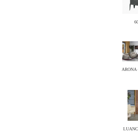
6
ARONA c
LUANCO