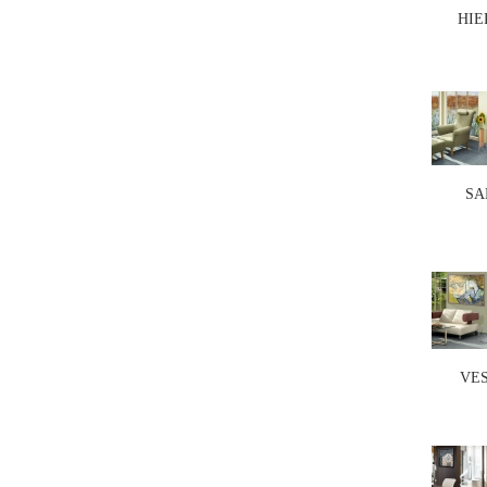
HIE
SA
VE