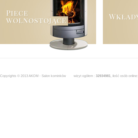
Copyrights © 2013 AKOM - Salon kominków
wizyt ogółem :
32934981
, ilość osób online