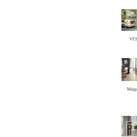
VE
Malg