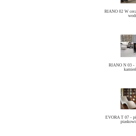
RIANO 02 W cera
wod
RIANO N 03 - 
kamień
EVORA T 07 - pi
piaskowi