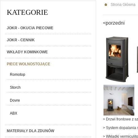
Strona Główna
KATEGORIE
<porzedni
JOKR - OKUCIA PIECOWE
JOKR - CENNIK
WKŁADY KOMINKOWE
PIECE WOLNOSTOJĄCE
Romotop
Storch
Dovre
ABX
> Drzwi frontowe z s
> System dopalania s
MATERIAŁY DLA ZDUNÓW
> Wkładki vermiculit