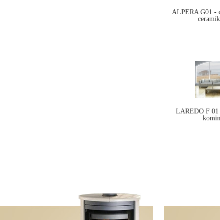
ALPERA G01 - c
ceramik
LAREDO F 01 c
komi