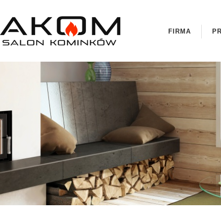
FIRMA
P