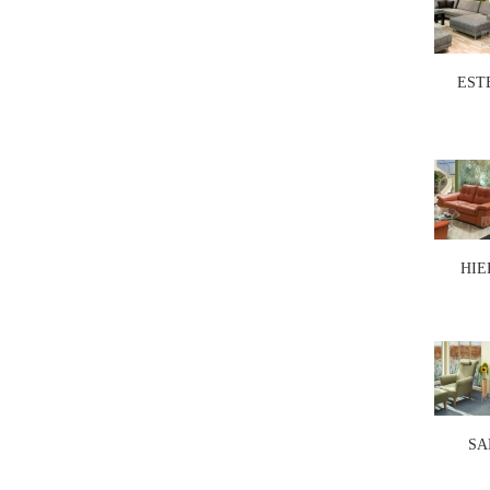
EST
HIE
SA