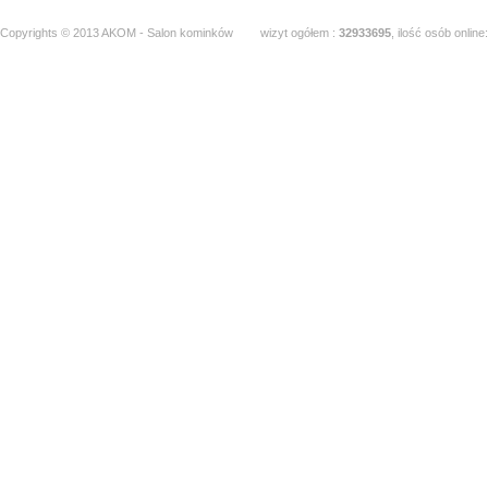
Copyrights © 2013 AKOM - Salon kominków
wizyt ogółem :
32933695
, ilość osób online