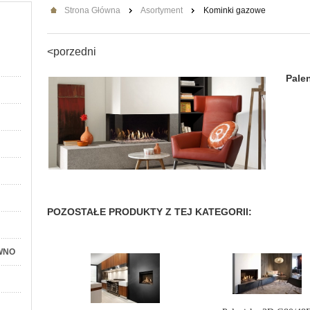
Strona Główna
Asortyment
Kominki gazowe
<porzedni
Pale
POZOSTAŁE PRODUKTY Z TEJ KATEGORII:
WNO