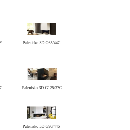
F
F
Palenisko 3D G65/44C
7C
Palenisko 3D G125/37C
S
Palenisko 3D G90/44S