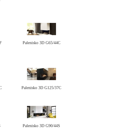
F
F
Palenisko 3D G65/44C
C
Palenisko 3D G125/37C
S
Palenisko 3D G90/44S