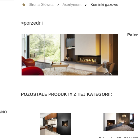
Strona Główna
Asortyment
Kominki gazowe
<porzedni
Pale
POZOSTAŁE PRODUKTY Z TEJ KATEGORII:
WNO