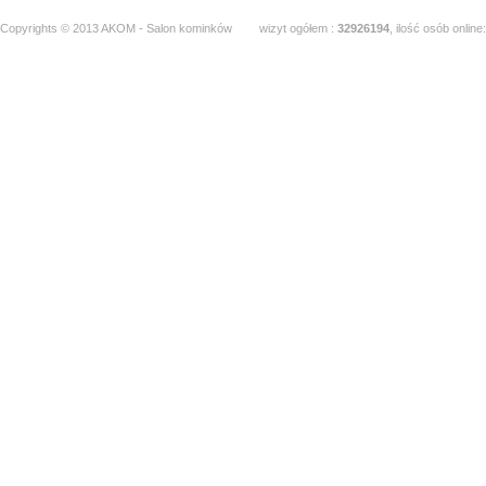
Copyrights © 2013 AKOM - Salon kominków
wizyt ogółem :
32926194
, ilość osób online