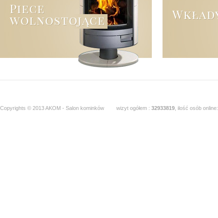
Copyrights © 2013 AKOM - Salon kominków
wizyt ogółem :
32933819
, ilość osób online