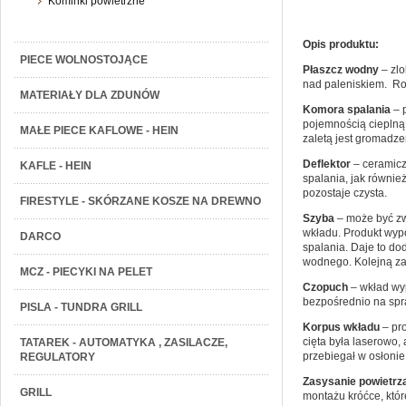
Kominki powietrzne
Opis produktu:
PIECE WOLNOSTOJĄCE
Płaszcz wodny
– zl
nad paleniskiem. Ro
MATERIAŁY DLA ZDUNÓW
Komora spalania
– 
pojemnością cieplną
MAŁE PIECE KAFLOWE - HEIN
zaletą jest gromadzen
Deflektor
– ceramic
KAFLE - HEIN
spalania, jak równie
pozostaje czysta.
FIRESTYLE - SKÓRZANE KOSZE NA DREWNO
Szyba
– może być zw
wkładu. Produkt wyp
DARCO
spalania. Daje to do
wodnego. Kolejną zal
MCZ - PIECYKI NA PELET
Czopuch
– wkład wy
bezpośrednio na spr
PISLA - TUNDRA GRILL
Korpus wkładu
– pro
cięta była laserowo,
TATAREK - AUTOMATYKA , ZASILACZE,
przebiegał w osłoni
REGULATORY
Zasysanie powietrz
GRILL
montażu króćce, któr