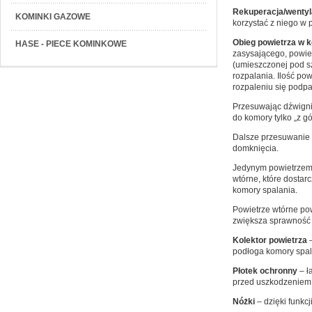
Rekuperacja/wenty
KOMINKI GAZOWE
korzystać z niego w
Obieg powietrza w 
HASE - PIECE KOMINKOWE
zasysającego, powiet
(umieszczonej pod sz
rozpalania. Ilość p
rozpaleniu się podpa
Przesuwając dźwignię
do komory tylko „z g
Dalsze przesuwanie 
domknięcia.
Jedynym powietrzem 
wtórne, które dosta
komory spalania.
Powietrze wtórne pow
zwiększa sprawność
Kolektor powietrza
–
podłoga komory spal
Płotek ochronny
– ł
przed uszkodzeniem
Nóżki
– dzięki funkc