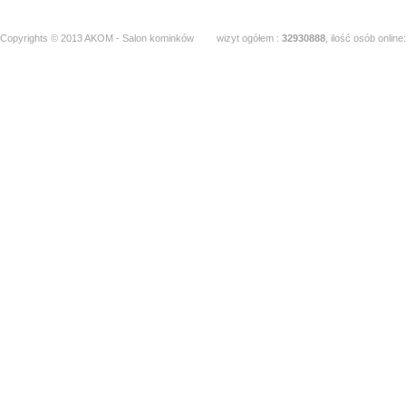
Copyrights © 2013 AKOM - Salon kominków
wizyt ogółem :
32930888
, ilość osób online