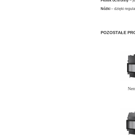
Płotek ochronny
– j
Nóżki
– dzięki regu
POZOSTAŁE PRO
Nem