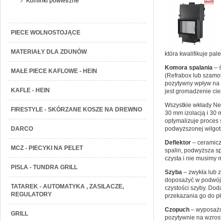
Kominki powietrzne
PIECE WOLNOSTOJĄCE
MATERIAŁY DLA ZDUNÓW
która kwalifikuje pa
Komora spalania
– 
MAŁE PIECE KAFLOWE - HEIN
(
Refrabox
lub szamot
pozytywny wpływ na 
KAFLE - HEIN
jest gromadzenie cie
Wszystkie wkłady N
FIRESTYLE - SKÓRZANE KOSZE NA DREWNO
30 mm izolacją i 30
optymalizuje proces 
podwyższonej wilgotn
DARCO
Deflektor
– ceramicz
MCZ - PIECYKI NA PELET
spalin, podwyższa sp
czysta i nie musimy 
PISLA - TUNDRA GRILL
Szyba
– zwykła lub 
doposażyć w podwójn
TATAREK - AUTOMATYKA , ZASILACZE,
czystości szyby. Dod
REGULATORY
przekazania go do p
Czopuch
– wyposażo
GRILL
pozytywnie na wzros