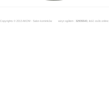
Copyrights © 2013 AKOM - Salon kominków
wizyt ogółem :
32935543
, ilość osób online