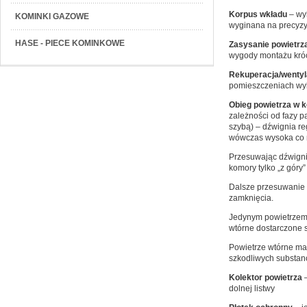
Korpus wkładu
– wyk
KOMINKI GAZOWE
wyginana na precyzy
HASE - PIECE KOMINKOWE
Zasysanie powietrz
wygody montażu króćc
Rekuperacja/wenty
pomieszczeniach wyk
Obieg powietrza w 
zależności od fazy p
szybą) – dźwignia re
wówczas wysoka co m
Przesuwając dźwignię
komory tylko „z góry
Dalsze przesuwanie
zamknięcia.
Jedynym powietrzem 
wtórne dostarczone 
Powietrze wtórne ma
szkodliwych substan
Kolektor powietrza
–
dolnej listwy