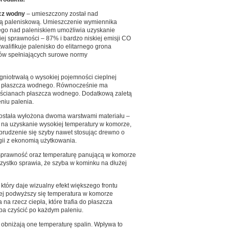
cz wodny
– umieszczony został nad
ą paleniskową. Umieszczenie wymiennika
go nad paleniskiem umożliwia uzyskanie
ej sprawności – 87% i bardzo niskiej emisji CO
kwalifikuje palenisko do elitarnego grona
ów spełniających surowe normy
gniotrwałą o wysokiej pojemności cieplnej
 do płaszcza wodnego. Równocześnie ma
z ścianach płaszcza wodnego. Dodatkową zaletą
niu palenia.
ostała wyłożona dwoma warstwami materiału –
 na uzyskanie wysokiej temperatury w komorze,
abrudzenie się szyby nawet stosując drewno o
gii z ekonomią użytkowania.
 sprawność oraz temperaturę panującą w komorze
zystko sprawia, że szyba w kominku na dłużej
óry daje wizualny efekt większego frontu
ej podwyższy się temperatura w komorze
a rzecz ciepła, które trafia do płaszcza
eba czyścić po każdym paleniu.
obniżają one temperaturę spalin. Wpływa to