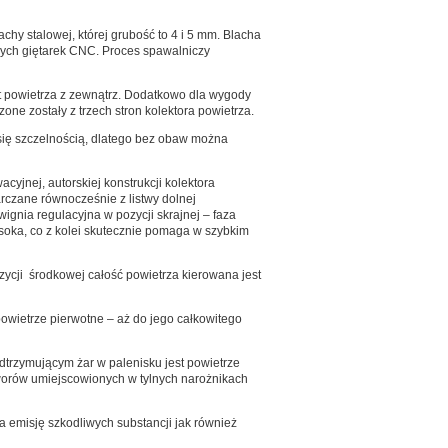
chy stalowej, której grubość to 4 i 5 mm. Blacha
jnych giętarek CNC. Proces spawalniczy
t powietrza z zewnątrz. Dodatkowo dla wygody
one zostały z trzech stron kolektora powietrza.
się szczelnością, dlatego bez obaw można
cyjnej, autorskiej konstrukcji kolektora
rczane równocześnie z listwy dolnej
ignia regulacyjna w pozycji skrajnej – faza
soka, co z kolei skutecznie pomaga w szybkim
zycji środkowej całość powietrza kierowana jest
owietrze pierwotne – aż do jego całkowitego
rzymującym żar w palenisku jest powietrze
tworów umiejscowionych w tylnych narożnikach
a emisję szkodliwych substancji jak również