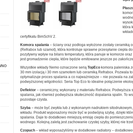
Płasz
komor
wodne
wysoki
która 
wkład
certyfikatu BimSchV 2.
Komora spalania
– ściany oraz podłoga wyłożone zostały ceramiką o
(
Refrabox
lub szamot), która kontroluje sprawne przesyłanie ciepła
pozytywny wpływ na bilans temperatury, która panuje w komorze ora
jest gromadzenie ciepła, które będzie emitowane jeszcze po zakończe
WNO
Wszystkie wkłady Nemo oznaczone serią
TopEco
komora paleniska z
30 mm izolacją i 30 mm szamotem lub ceramiką Refrabox. Pozwala to
optymalizuje proces spalania a co najważniejsze – nie pozwala na z
podwyższonej wilgotności. Seria Top Eco to idealne połączenie ekolo
Deflektor
– ceramiczny, wykonany z materiału Refrabox. Podwyższa
spalania, jak również podwyższa skuteczność dopalania spalin. To ws
pozostaje czysta.
Szyba
– może być zwykła lub z wykonanym nadrukiem sitodrukowym, kt
wkładu. Produkt wyposażony może być w podwójną szybę, dzięki któr
spalania. Daje to dodatkowo mniejszą emisję ciepła do pomieszczenia n
wodnego. Kolejną zaletą jest zachowanie czystej szyby, której nie trz
Czopuch
– wkład wyposażyliśmy w dodatkowe radiatory – dodatkowo 