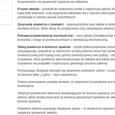
bezpośrednio na sprawność spalania we wkładzie.
Korpus wkładu
– produkt ten wykonany został z najwyższej jakości bla
cięta była laserowo, a jej wyginanie odbywało się z użyciem precyzy
przebiegał w osłonie gazów szlachetnych.
Zasysanie powietrza z zewnątrz
– wyposażyliśmy nasz wkład w dolo
montażu króćce, które służą do przyłączenia rury zasysającej umieszcz
Rekuperacja/wentylacja mechaniczna
– nasz wkład charakteryzuje 
korzystać z niego w pomieszczeniach z wentylacją mechaniczną.
Obieg powietrza w komorze spalania
– dzięki wykorzystywaniu innowa
zasysającego, powietrze w zależności od fazy palenia może być dosta
(umieszczonej pod szybą) oraz górnej (umieszczonej nad szybą) – dźw
rozpalania. Ilość powietrza doprowadzonego do wkładu jest wtedy wy
rozpaleniu się podpałki i rozpoczęciu głównego procesu palenia.
Przesuwając dźwignię domyka się stopniowo powietrze „dolne” i w po
do komory tylko „z góry” – faza zasadnicza.
Dalsze przesuwanie suwaka sprawia, że stopniowo przymykane jest p
domknięcia.
Jedynym powietrzem wówczas dopływającym do komory spalania, podt
wtórne, które dostarczane jest za pomocą specjalnych kanałów do o
komory spalania.
Powietrze wtórne powoduje dopalanie spalin – to skutecznie ogranicz
zwiększa sprawność wkładu.