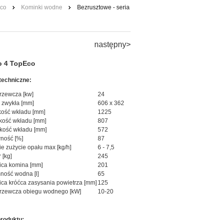
ico
Kominki wodne
Bezrusztowe - seria
następny>
 4 TopEco
techniczne:
rzewcza [kw]
24
 zwykła [mm]
606 x 362
ość wkładu [mm]
1225
kość wkładu [mm]
807
kość wkładu [mm]
572
ność [%]
87
e zużycie opału max [kg/h]
6 - 7,5
 [kg]
245
ica komina [mm]
201
ność wodna [l]
65
ica króćca zasysania powietrza [mm]
125
rzewcza obiegu wodnego [kW]
10-20
produktu: