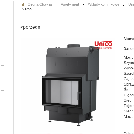
Strona Główna
Asortyment
Wkłady kominkowe
Un
Nemo
<porzedni
Nemo
Dane 
Moc g
Szyba
Wysok
Szero
Głębo
Spraw
Średni
Ciężar
Średn
Pojem
Średn
Moc g
Opis 