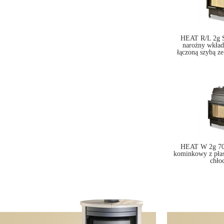
HEAT R/L 2g S
narożny wkła
łączoną szybą ze
HEAT W 2g 70.
kominkowy z pła
chło