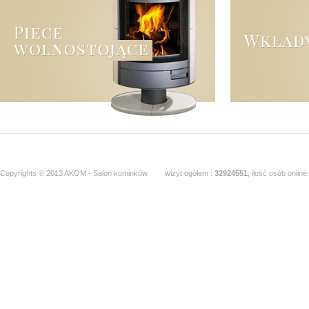
Copyrights © 2013 AKOM - Salon kominków
wizyt ogółem :
32924551
, ilość osób online