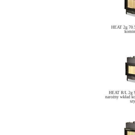
HEAT 2g 70.5
komi
HEAT R/L 2g S
narożny wkład k
sz