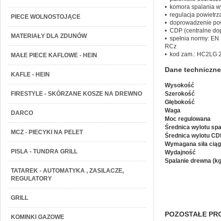
• komora spalania 
• regulacja powietr
PIECE WOLNOSTOJĄCE
• doprowadzenie pow
• CDP (centralne do
MATERIAŁY DLA ZDUNÓW
• spełnia normy: EN
RCz
• kod zam.: HC2LG 
MAŁE PIECE KAFLOWE - HEIN
Dane techniczne
KAFLE - HEIN
Wysokość
FIRESTYLE - SKÓRZANE KOSZE NA DREWNO
Szerokość
Głębokość
Waga
DARCO
Moc regulowana
Średnica wylotu spa
MCZ - PIECYKI NA PELET
Średnica wylotu CD
Wymagana siła cią
PISLA - TUNDRA GRILL
Wydajność
Spalanie drewna (kg
TATAREK - AUTOMATYKA , ZASILACZE,
REGULATORY
GRILL
POZOSTAŁE PRO
KOMINKI GAZOWE