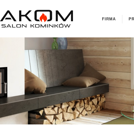
FIRMA
P