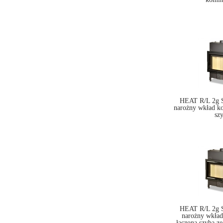
HEAT R/L 2g S
narożny wkład k
sz
HEAT R/L 2g S
narożny wkła
łączoną szybą ze