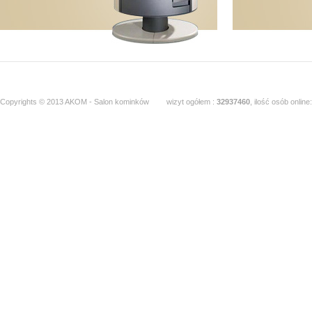
Copyrights © 2013 AKOM - Salon kominków
wizyt ogółem :
32937460
, ilość osób online