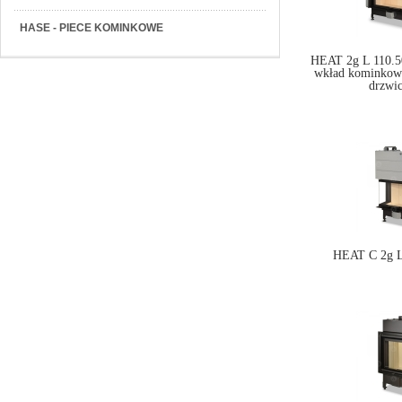
HASE - PIECE KOMINKOWE
HEAT 2g L 110.50
wkład kominkow
drzwi
HEAT C 2g L