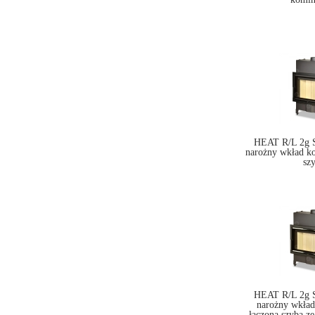
HEAT R/L 2g S
narożny wkład k
sz
HEAT R/L 2g S
narożny wkła
łączoną szybą ze