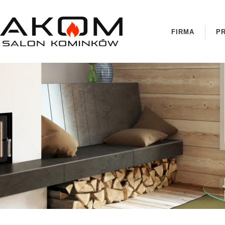
FIRMA
P