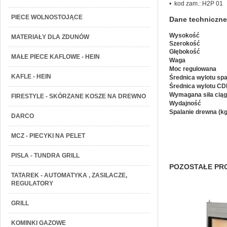
• kod zam.: H2P 01
PIECE WOLNOSTOJĄCE
Dane techniczne
Wysokość
MATERIAŁY DLA ZDUNÓW
Szerokość
Głębokość
MAŁE PIECE KAFLOWE - HEIN
Waga
Moc regulowana
KAFLE - HEIN
Średnica wylotu spa
Średnica wylotu CD
Wymagana siła cią
FIRESTYLE - SKÓRZANE KOSZE NA DREWNO
Wydajność
Spalanie drewna (kg
DARCO
MCZ - PIECYKI NA PELET
PISLA - TUNDRA GRILL
POZOSTAŁE PRO
TATAREK - AUTOMATYKA , ZASILACZE,
REGULATORY
GRILL
KOMINKI GAZOWE