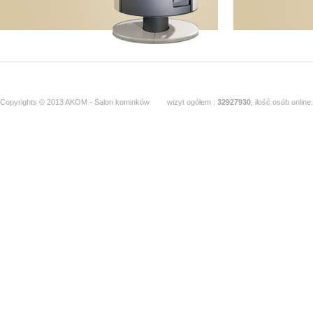
Copyrights © 2013 AKOM - Salon kominków
wizyt ogółem :
32927930
, ilość osób online