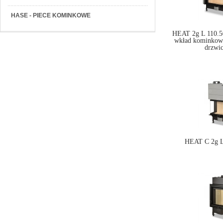
HASE - PIECE KOMINKOWE
HEAT 2g L 110.50
wkład kominkow
drzwi
HEAT C 2g L