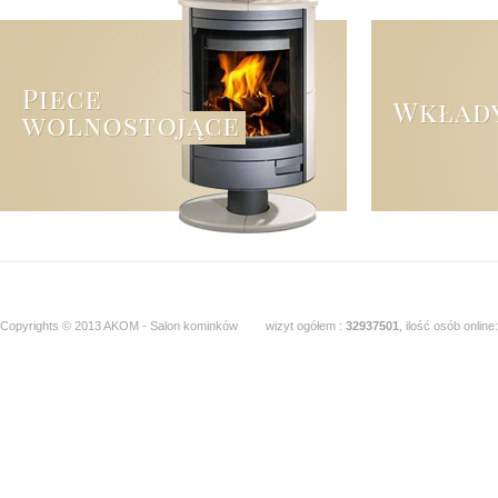
Copyrights © 2013 AKOM - Salon kominków
wizyt ogółem :
32937501
, ilość osób online