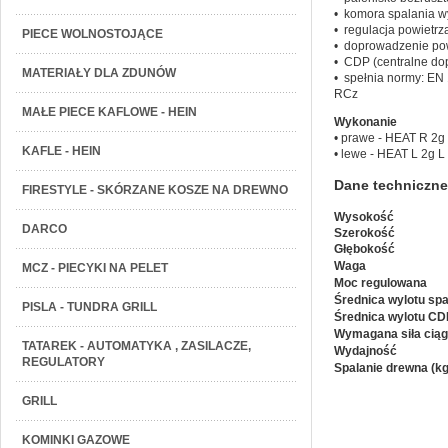
• komora spalania 
• regulacja powietr
PIECE WOLNOSTOJĄCE
• doprowadzenie pow
• CDP (centralne do
MATERIAŁY DLA ZDUNÓW
• spełnia normy: EN
RCz
MAŁE PIECE KAFLOWE - HEIN
Wykonanie
• prawe - HEAT R 2g
KAFLE - HEIN
• lewe - HEAT L 2g L
Dane techniczne
FIRESTYLE - SKÓRZANE KOSZE NA DREWNO
Wysokość
DARCO
Szerokość
Głębokość
Waga
MCZ - PIECYKI NA PELET
Moc regulowana
Średnica wylotu spa
PISLA - TUNDRA GRILL
Średnica wylotu CD
Wymagana siła cią
TATAREK - AUTOMATYKA , ZASILACZE,
Wydajność
REGULATORY
Spalanie drewna (kg
GRILL
KOMINKI GAZOWE