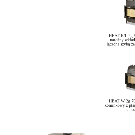
HEAT R/L 2g S
narożny wkła
łączoną szybą ze
HEAT W 2g 70.
kominkowy z pła
chło