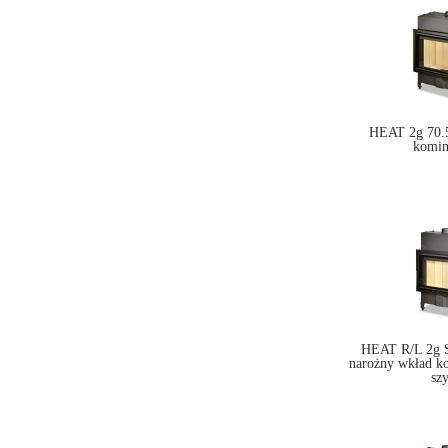
HEAT 2g 70.5
komi
HEAT R/L 2g S
narożny wkład k
sz